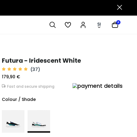
0
SI
Futura - Iridescent White
(37)
179,90 €
Fast and secure shipping
Colour / Shade