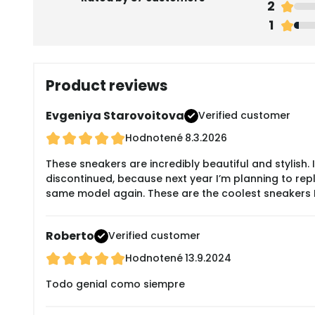
2
1
Product reviews
Evgeniya Starovoitova
Verified customer
Hodnotené
8.3.2026
These sneakers are incredibly beautiful and stylish.
discontinued, because next year I’m planning to repla
same model again. These are the coolest sneakers I
Roberto
Verified customer
Hodnotené
13.9.2024
Todo genial como siempre