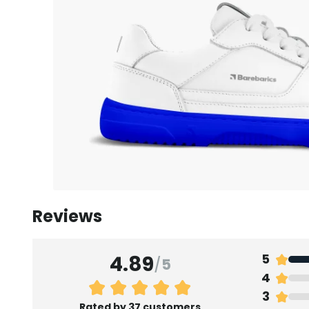
Reviews
4.89
5
/
5
4
3
Rated by 37 customers