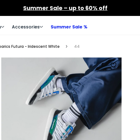
Summer Sale – up to 60% off
n
Accessories
Summer Sale %
arics Futura - Iridescent White
44