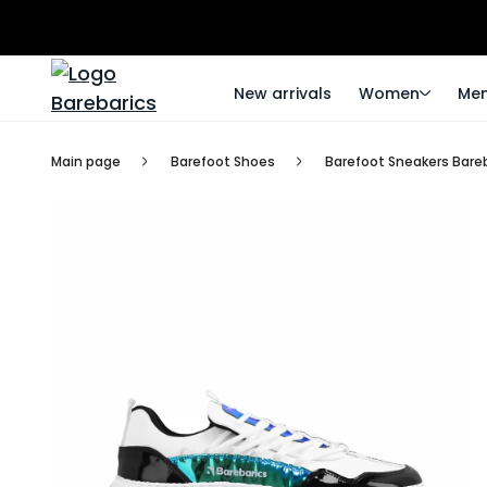
New arrivals
Women
Me
Main page
Barefoot Shoes
Barefoot Sneakers Bareb